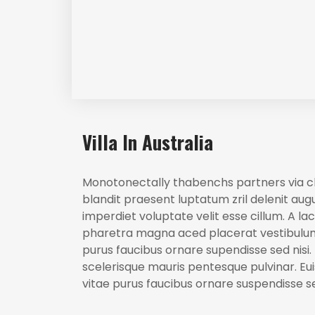
Villa In Australia
Monotonectally thabenchs partners via cli
blandit praesent luptatum zril delenit augue
imperdiet voluptate velit esse cillum. A l
pharetra magna aced placerat vestibulum l
purus faucibus ornare supendisse sed nisi
scelerisque mauris pentesque pulvinar. Euis
vitae purus faucibus ornare suspendisse sed