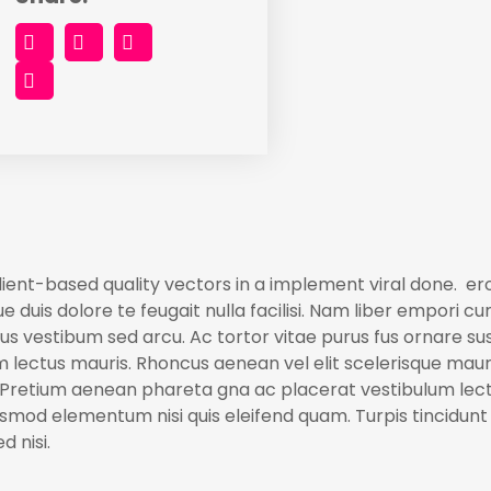
ent-based quality vectors in a implement viral done. eros
 duis dolore te feugait nulla facilisi. Nam liber empori cu
acus vestibum sed arcu. Ac tortor vitae purus fus ornare s
ectus mauris. Rhoncus aenean vel elit scelerisque mauris
. Pretium aenean phareta gna ac placerat vestibulum lect
mod elementum nisi quis eleifend quam. Turpis tincidunt id
 nisi.